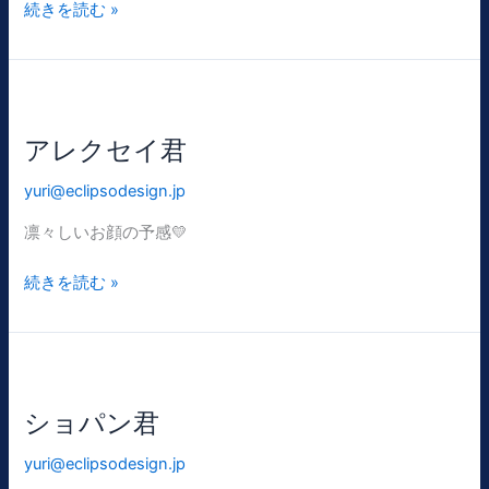
サ
続きを読む »
ン
ダ
ン
カ
君
アレクセイ君
yuri@eclipsodesign.jp
凛々しいお顔の予感💛
ア
続きを読む »
レ
ク
セ
イ
君
ショパン君
yuri@eclipsodesign.jp