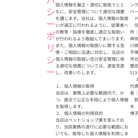
個人情報を厳正・適切に取扱うとと
ン
シ
もに、安全管理について適切な措置
バ
を講じます。当社は、個人情報の取扱
ー
いが適正に行われるように、従業者へ
ポ
の教育・指導を徹底し適正な取扱い
所
が行われるよう取組んでまいります。
神
リ
また、個人情報の取扱いに関する苦
川
情・ご相談に迅速に対応し、当店の
平
シ
個人情報の取扱い及び安全管理に係
市
る適切な措置については、適宜見直
豊
ー
し、改善いたします。
513
１．個人情報の取得
代
当店は、業務上必要な範囲内で、か
者
つ、適法で公正な手段により個人情報
を取得します。
２．個人情報の利用目的
博
当店はペットショップ業を営んでお
り、当該業務の遂行に必要な範囲にお
いても、取得した個人情報を利用しま