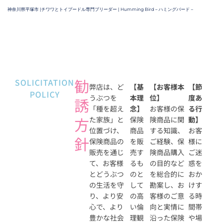
神奈川県平塚市 |チワワとトイプードル専門ブリーダー | Humming Bird－ハミングバード－
勧
SOLICITATION
弊店は、ど
【基
【お客様本
【節
POLICY
うぶつを
本理
位】
度あ
誘
「種を超え
念】
お客様の保
る行
方
た家族」と
保険
険商品に関
動】
位置づけ、
商品
する知識、
お客
針
保険商品の
を販
ご経験、保
様に
販売を通じ
売す
険商品購入
ご迷
て、お客様
るも
の目的など
惑を
とどうぶつ
のと
を総合的に
おか
の生活を守
して
勘案し、お
けす
り、より安
の高
客様のご意
る時
心で、より
い倫
向と実情に
間帯
豊かな社会
理観
沿った保険
や場