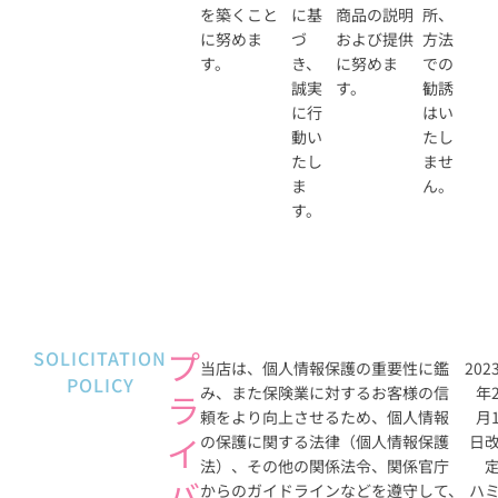
を築くこと
に基
商品の説明
所、
に努めま
づ
および提供
方法
す。
き、
に努めま
での
誠実
す。
勧誘
に行
はい
動い
たし
たし
ませ
ま
ん。
す。
プ
SOLICITATION
当店は、個人情報保護の重要性に鑑
202
POLICY
み、また保険業に対するお客様の信
年
ラ
頼をより向上させるため、個人情報
月
イ
の保護に関する法律（個人情報保護
日
法）、その他の関係法令、関係官庁
バ
からのガイドラインなどを遵守して、
ハ